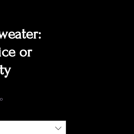
weater:
ice or
ty
ecio
do