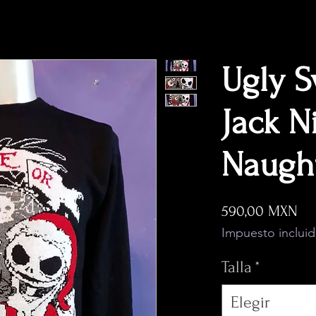
Ugly S
Jack N
Naugh
Pr
590,00 MXN
Impuesto inclui
Talla
*
Elegir