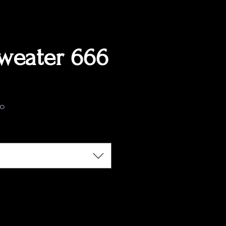
weater 666
ecio
do