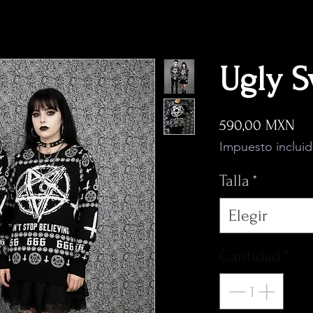
Ugly S
Pr
590,00 MXN
Impuesto inclui
Talla
*
Elegir
Cantidad
*