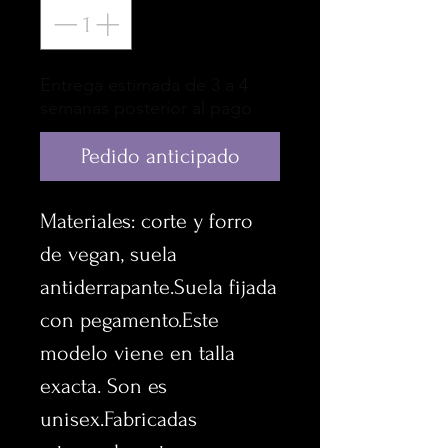
Entrega estimada de 3 a 4
semanas posterior al pago
Pedido anticipado
Materiales: corte y forro 
de vegan, suela 
antiderrapante.Suela fijada 
con pegamento.Este 
modelo viene en talla 
exacta. Son es 
unisex.Fabricadas 