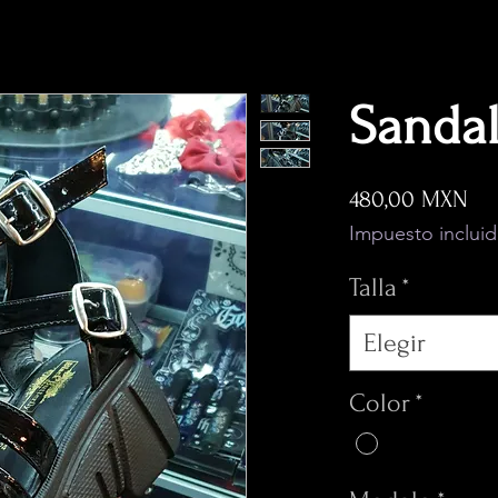
Sandal
Pre
480,00 MXN
Impuesto inclui
Talla
*
Elegir
Color
*