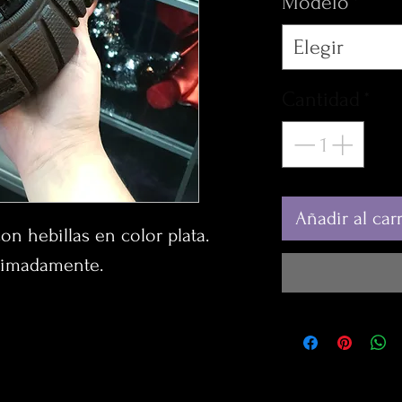
Modelo
*
Elegir
Cantidad
*
Añadir al carr
on hebillas en color plata.
ximadamente.