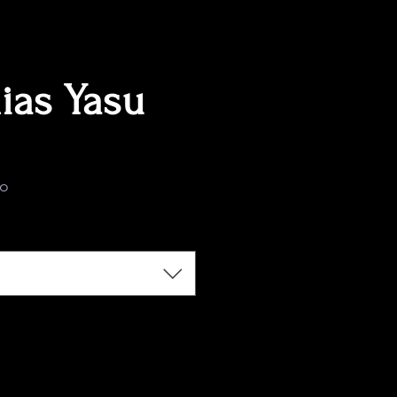
ias Yasu
cio
do