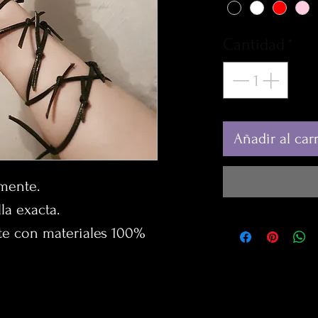
Cantidad
*
Añadir al carr
mente.
la exacta.
te con materiales 100%