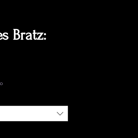
s Bratz:
ecio
do