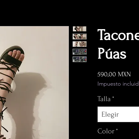
Tacone
Púas
Pr
590,00 MXN
Impuesto inclui
Talla
*
Elegir
Color
*