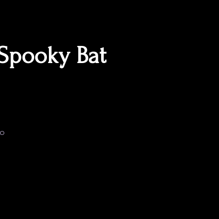
Spooky Bat
cio
do