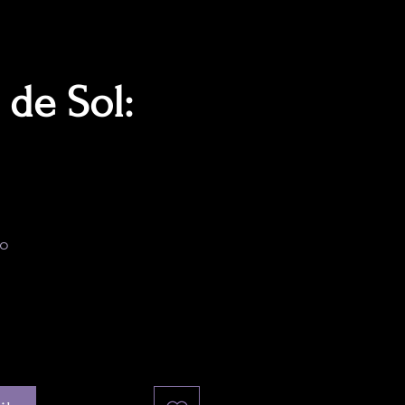
 de Sol:
cio
do