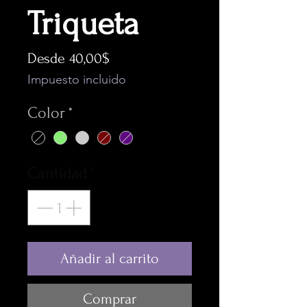
Triqueta
Precio
Desde
40,00$
de
Impuesto incluido
oferta
Color
*
Cantidad
*
Añadir al carrito
Comprar