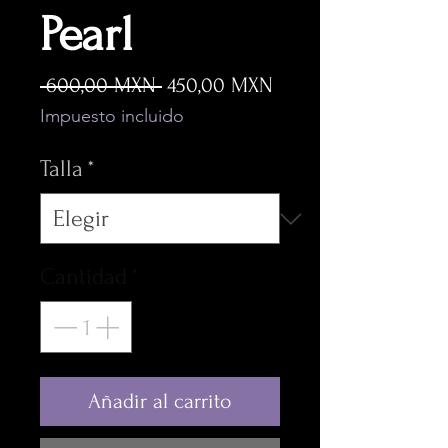
Pearl
Precio
Precio
 600,00 MXN 
450,00 MXN
de
Impuesto incluido
oferta
Talla
*
Cantidad
*
Añadir al carrito