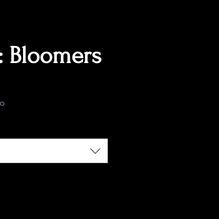
: Bloomers
ecio
do