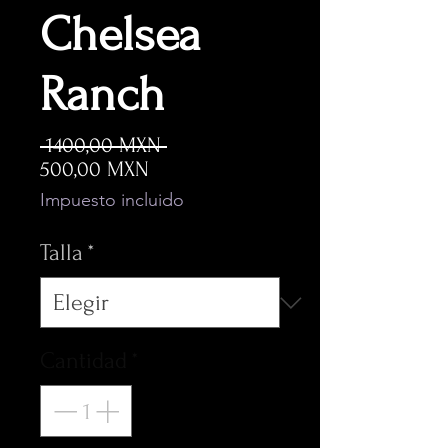
Chelsea
Ranch
Precio
 1400,00 MXN 
Precio
500,00 MXN
de
Impuesto incluido
oferta
Talla
*
Cantidad
*